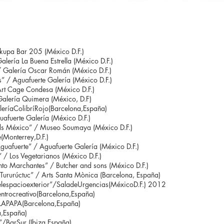
kupa Bar 205 (México D.F.)
ería La Buena Estrella (México D.F.)
Galería Oscar Román (México D.F.)
 / Aguafuerte Galería (México D.F.)
rt Cage Condesa (México D.F.)
Galería Quimera (México, D.F)
íaColibríRojo(Barcelona,España)
fuerte Galería (México D.F.)
ds México” / Museo Soumaya (México D.F.)
Monterrey,D.F.)
uafuerte” / Aguafuerte Galería (México D.F.)
/ Los Vegetarianos (México D.F.)
o Marchantes” / Butcher and sons (México D.F.)
Tururúctuc” / Arts Santa Mònica (Barcelona, España)
lespacioexterior”/SaladeUrgencias(MéxicoD.F.) 2012
ntrocreativo(Barcelona,España)
APAPA(Barcelona,España)
,España)
BarSur (Ibiza,España)