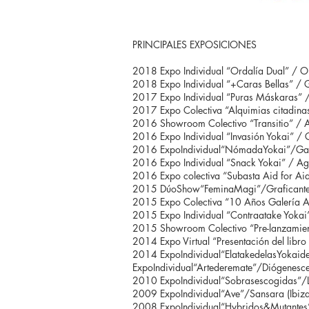
PRINCIPALES EXPOSICIONES
2018 Expo Individual “Ordalía Dual” / O
2018 Expo Individual “+Caras Bellas” / Gal
2017 Expo Individual “Puras Máskaras” / 
2017 Expo Colectiva “Alquimias citadinas”
2016 Showroom Colectivo “Transitio” / A
2016 Expo Individual “Invasión Yokai” / 
2016 ExpoIndividual“NómadaYokai”/Galer
2016 Expo Individual “Snack Yokai” / Agua
2016 Expo colectiva “Subasta Aid for Ai
2015 DúoShow“FeminaMagi”/Graficante(
2015 Expo Colectiva “10 Años Galería Ag
2015 Expo Individual “Contraatake Yokai” 
2015 Showroom Colectivo “Pre-lanzamient
2014 Expo Virtual “Presentación del libro 
2014 ExpoIndividual“ElatakedelasYokaide
ExpoIndividual“Artederemate”/Diógenesce
2010 ExpoIndividual“Sobrasescogidas”/L
2009 ExpoIndividual“Ave”/Sansara (Ibiza
2008 ExpoIndividual“Hybridos&Mutantes”/