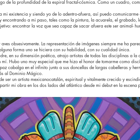
tigo de la profundidad de la espiral fractal-cósmica. Como un cuadro, com
 a mi existencia y siendo yo de lo adentro-afuera, así puedo comunicarme
oy encontrando a mi paso, tales como la pintura, la acuarela, el grabado, la
bjetivo: encontrar la voz que sea capaz de sacar afuera este ser animal- h
 aves obsesivamente. La representación de imágenes siempre me ha pare
 alguna forma uno se hiciera con su habilidad, con su cualidad única.
, en su dimensión poética, atrajo artistas de todas las disciplinas a la 
 mí. Hubo uno muy especial que me hizo el honor de tomarme como discíp
z cabalga en el infinito junto a sus doncellas de largas cabelleras y hermos
ás al Dominio Mágico.
n de ser un artista mexicanocatalán, espiritual y vitalmente crecido y esci
artir mi obra en los dos lados del atlántico desde mi debut en la escena pl