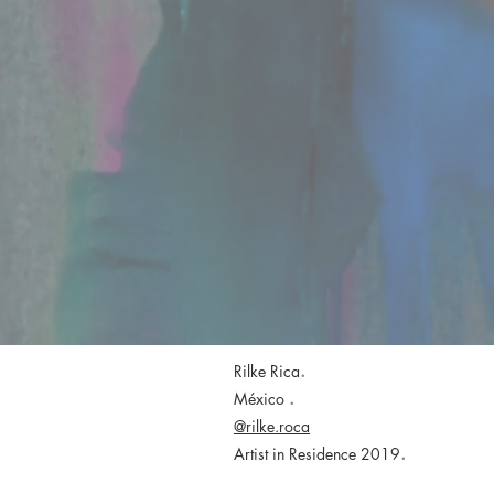
.
Rilke Rica
.
México
@rilke.roca
.
Artist in Residence 2019